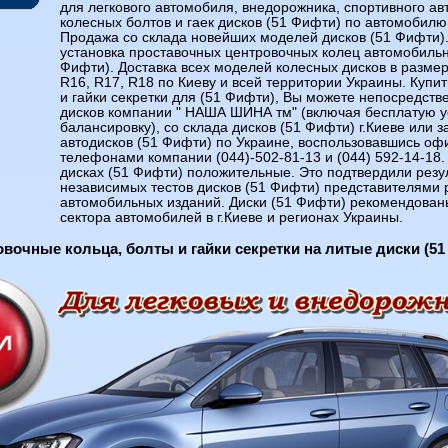
для легкового автомобиля, внедорожника, спортивного а
колесных болтов и гаек дисков (51 Фифти) по автомобилю
Продажа со склада новейших моделей дисков (51 Фифти)
установка проставочных центровочных колец автомобильн
Фифти). Доставка всех моделей колесных дисков в размер
R16, R17, R18 по Киеву и всей территории Украины. Купи
и гайки секретки для (51 Фифти), Вы можете непосредств
дисков компании " НАША ШИНА тм" (включая бесплатую у
балансировку), со склада дисков (51 Фифти) г.Киеве или з
автодисков (51 Фифти) по Украине, воспользовавшись о
телефонами компании (044)-502-81-13 и (044) 592-14-18.
дисках (51 Фифти) положительные. Это подтвердили резу
независимых тестов дисков (51 Фифти) представителями 
автомобильных изданий. Диски (51 Фифти) рекомендован
сектора автомобилей в г.Киеве и регионах Украины.
вочные кольца, болты и гайки секретки на литые диски (5