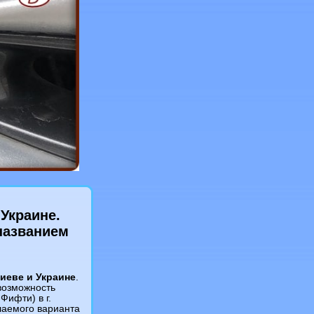
 Украине.
названием
Киеве и Украине
.
возможность
Фифти) в г.
лаемого варианта