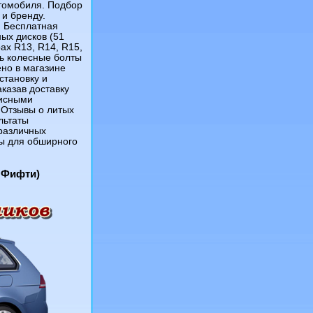
втомобиля. Подбор
 и бренду.
. Бесплатная
ых дисков (51
ах R13, R14, R15,
ть колесные болты
ено в магазине
становку и
аказав доставку
фисными
 Отзывы о литых
льтаты
различных
ы для обширного
1 Фифти)