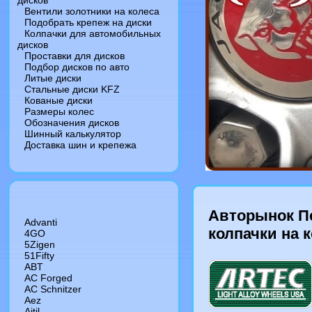
дисков
Вентили золотники на колеса
Подобрать крепеж на диски
Колпачки для автомобильных
дисков
Проставки для дисков
Подбор дисков по авто
Литые диски
Стальные диски KFZ
Кованые диски
Размеры колес
Обозначения дисков
Шинный калькулятор
Доставка шин и крепежа
Авторынок П
Advanti
колпачки на 
4GO
5Zigen
51Fifty
ABT
AC Forged
AC Schnitzer
Aez
Aitil