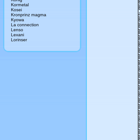
Kormetal
Kosei
Kronprinz magma
Kyowa
La connection
Lenso
Lexani
Lorinser
Ls wheels
MK Forged Wheels
Mak
Mandrus
Marcello
Mb motoring
Mht
MHT Forged
Mi-Tech
Mille miglia
MIM
Momo
Msw
Neeper
Niche
Nokian-vianor
NZ
Oetting
Oxigin
Oz racing