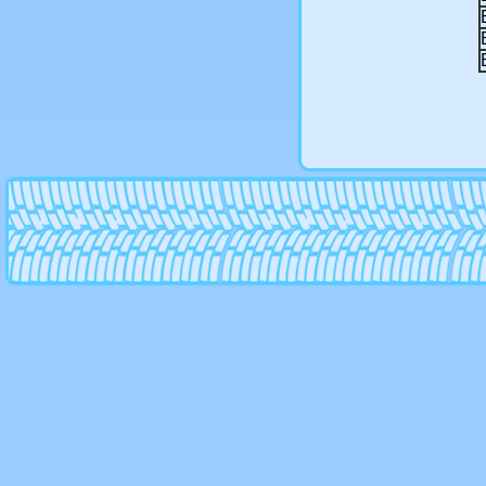
Panther
RC
Ruff
Replica
Rh wheels
Rial
Ronal
Rondell
Rs wheels
Savini
R-tex
RW Racing Wheels
Shaper
Savini
Slik
Smc
Srd tuning
SSW
Stilauto
Strut
Techline
Tg racing
Tis
Toora
Tsr
Tsw
Valbrem
Vct wheels