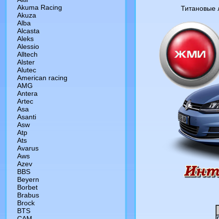
Akuma Racing
Титановые л
Akuza
Alba
Alcasta
Aleks
Alessio
Alltech
Alster
Alutec
American racing
AMG
Antera
Artec
Asa
Asanti
Asw
Atp
Ats
Avarus
Aws
Azev
BBS
Beyern
Borbet
Brabus
Brock
BTS
CAM