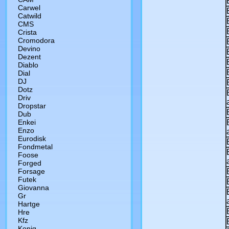
Сarwel
Catwild
CMS
Crista
Cromodora
Devino
Dezent
Diablo
Dial
DJ
Dotz
Driv
Dropstar
Dub
Enkei
Enzo
Eurodisk
Fondmetal
Foose
Forged
Forsage
Futek
Giovanna
Gr
Hartge
Hre
Kfz
Konig