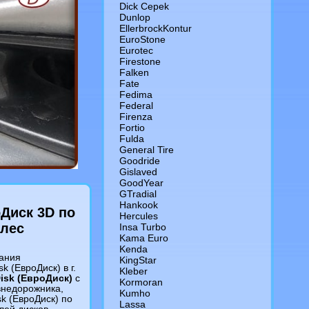
Dick Cepek
Dunlop
EllerbrockKontur
EuroStone
Eurotec
Firestone
Falken
Fate
Fedima
Federal
Firenza
Fortio
Fulda
General Tire
Goodride
Gislaved
GoodYear
GTradial
Hankook
Диск 3D по
Hercules
лес
Insa Turbo
Kama Euro
Kenda
ания
KingStar
 (ЕвроДиск) в г.
Kleber
isk (ЕвроДиск)
c
Kormoran
внедорожника,
Kumho
k (ЕвроДиск) по
Lassa