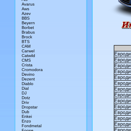
Avarus
Aws
Azev
BBS
Beyern
Borbet
Brabus
Brock
BTS
CAM
Сarwel
Евроди
Catwild
Евроди
CMS
Crista
Евроди
Cromodora
Евроди
Devino
Евроди
Dezent
Евродис
Diablo
Dial
Евроди
DJ
Евроди
Dotz
Евродис
Driv
Евродис
Dropstar
Dub
Евродис
Enkei
Евроди
Enzo
Евроди
Fondmetal
Евроди
Foose