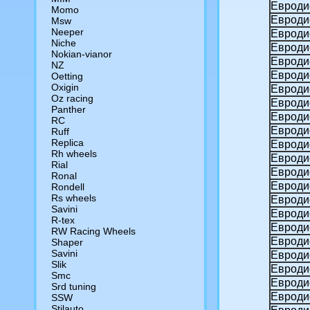
Евроди
Momo
Евроди
Msw
Neeper
Евроди
Niche
Евроди
Nokian-vianor
Евроди
NZ
Евродис
Oetting
Oxigin
Евроди
Oz racing
Евроди
Panther
Евроди
RC
Евроди
Ruff
Replica
Евроди
Rh wheels
Евроди
Rial
Евроди
Ronal
Евродис
Rondell
Rs wheels
Евродис
Savini
Евродис
R-tex
Евродис
RW Racing Wheels
Евродис
Shaper
Savini
Евродис
Slik
Евродис
Smc
Евродис
Srd tuning
Евроди
SSW
Stilauto