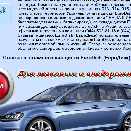
автомобилю и бренду. Продажа со склада новейших моде
ЕвроДиск. Бесплатная установка автомобильных дисков Е
всех моделей колесных дисков в размерах R13, R14, R15,
Киеву и всей территории Украины.
Купить диски EuroDis
непосредствено в магазине дисков компании " НАША ШИН
бесплатую установку и балансировку), со склада дисков Eu
или заказав доставку автодисков EuroDisk по Украине, во
офисными телефонами компании (044)-502-81-13 и (044) 
Отзывы о дисках EuroDisk (ЕвроДиск)
положительные. 
результаты независимых тестов дисков EuroDisk предста
различных автомобильных изданий. Евродиск рекомендо
обширного сектора автомобилей в г.Киеве и регионах Укр
Стальные штампованые диски EuroDisk (ЕвроДиск)