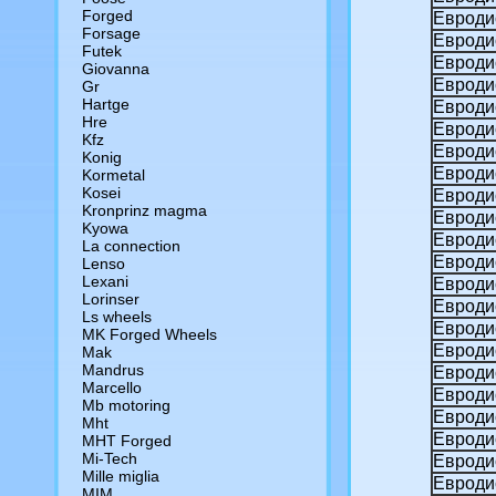
Forged
Евроди
Forsage
Евроди
Futek
Евроди
Giovanna
Евроди
Gr
Hartge
Евродис
Hre
Евродис
Kfz
Евроди
Konig
Евроди
Kormetal
Kosei
Евроди
Kronprinz magma
Евроди
Kyowa
Евроди
La connection
Евродис
Lenso
Lexani
Евроди
Lorinser
Евроди
Ls wheels
Евроди
MK Forged Wheels
Евроди
Mak
Mandrus
Евроди
Marcello
Евроди
Mb motoring
Евроди
Mht
Евроди
MHT Forged
Mi-Tech
Евроди
Mille miglia
Евроди
MIM