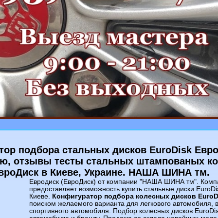
тор подбора стальных дисков EuroDisk Евро
ю, отзывы тесты стальных штампованых ко
вроДиск в Киеве, Украине. НАША ШИНА тм.
Евродиск (ЕвроДиск) от компании "НАША ШИНА тм". Комп
предоставляет возможность купить стальные диски EuroDisk
Киеве.
Конфигуратор подбора колесных дисков EuroD
поиском желаемого варианта для легкового автомобиля, 
спортивного автомобиля. Подбор колесных дисков EuroDis