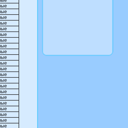
ные
ные
ные
ные
ные
ные
ные
ные
ные
ные
ные
ные
ные
ные
ные
ные
ные
ные
ные
ные
ные
ные
ные