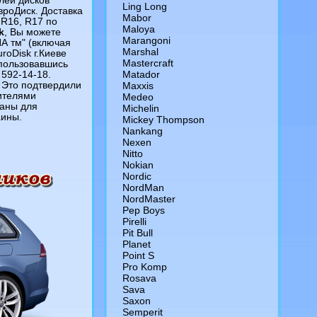
лей дисков
Ling Long
вроДиск. Доставка
Mabor
 R16, R17 по
Maloya
k
, Вы можете
Marangoni
А тм" (включая
Marshal
roDisk г.Киеве
Mastercraft
спользовавшись
Matador
592-14-18.
Это подтвердили
Maxxis
вителями
Medeo
ваны для
Michelin
аины.
Mickey Thompson
Nankang
Nexen
Nitto
Nokian
Nordic
NordMan
NordMaster
Pep Boys
Pirelli
Pit Bull
Planet
Point S
Pro Komp
Rosava
Sava
Saxon
Semperit