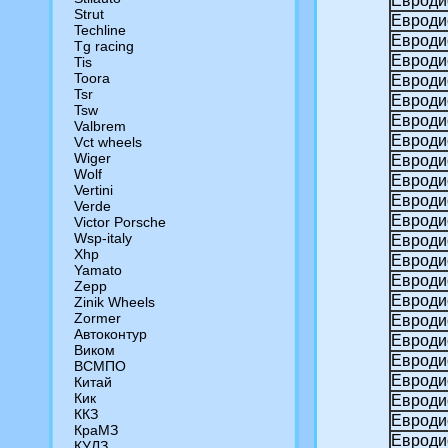
Евроди
Strut
Евроди
Techline
Евродис
Tg racing
Евроди
Tis
Toora
Евроди
Tsr
Евроди
Tsw
Евроди
Valbrem
Евродис
Vct wheels
Wiger
Евроди
Wolf
Евроди
Vertini
Евродис
Verde
Евроди
Victor Porsche
Wsp-italy
Евроди
Xhp
Евроди
Yamato
Евроди
Zepp
Евроди
Zinik Wheels
Zormer
Евроди
Автоконтур
Евроди
Виком
Евроди
ВСМПО
Евроди
Китай
Кик
Евроди
ККЗ
Евроди
КраМЗ
Евроди
КУЛЗ