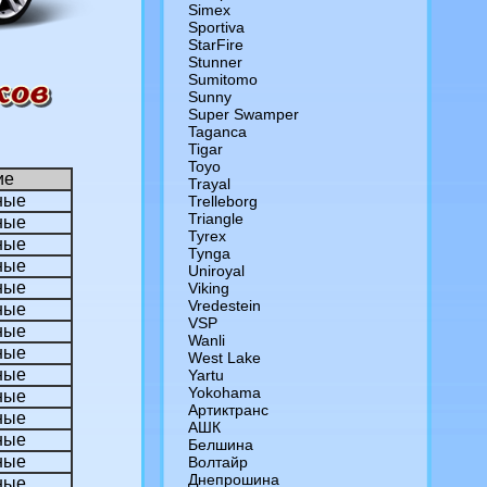
Simex
Sportiva
StarFire
Stunner
Sumitomo
Sunny
Super Swamper
Taganca
Tigar
Toyo
ие
Trayal
ные
Trelleborg
Triangle
ные
Tyrex
ные
Tynga
ные
Uniroyal
ные
Viking
Vredestein
ные
VSP
ные
Wanli
ные
West Lake
ные
Yartu
Yokohama
ные
Артиктранс
ные
АШК
ные
Белшина
ные
Волтайр
Днепрошина
ные