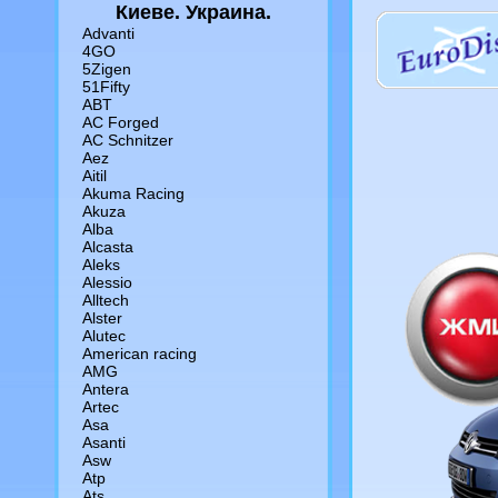
Киеве. Украина.
Advanti
4GO
5Zigen
51Fifty
ABT
AC Forged
AC Schnitzer
Aez
Aitil
Akuma Racing
Akuza
Alba
Alcasta
Aleks
Alessio
Alltech
Alster
Alutec
American racing
AMG
Antera
Artec
Asa
Asanti
Asw
Atp
Ats