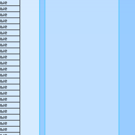
ные
ные
ные
ные
ные
ные
ные
ные
ные
ные
ные
ные
ные
ные
ные
ные
ные
ные
ные
ные
ные
ные