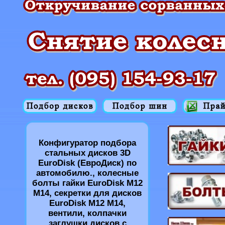
Конфигуратор подбора
стальных дисков 3D
EuroDisk (ЕвроДиск) по
автомобилю., колесные
болты гайки EuroDisk M12
M14, секретки для дисков
EuroDisk M12 M14,
вентили, колпачки
заглушки дисков с