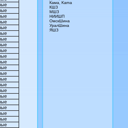
Кама, Kama
ные
КШЗ
ные
МШЗ
ные
НИИШП
ОмскШина
ные
УралШина
ные
ЯШЗ
ные
ные
ные
ные
ные
ные
ные
ные
ные
ные
ные
ные
ные
ные
ные
ные
ные