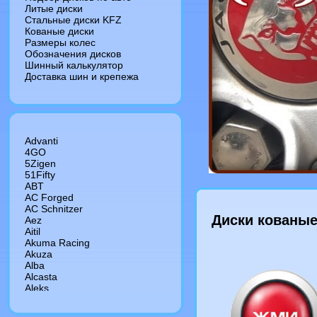
Литые диски
Стальные диски KFZ
Кованые диски
Размеры колес
Обозначения дисков
Шинный калькулятор
Доставка шин и крепежа
Advanti
4GO
5Zigen
51Fifty
ABT
AC Forged
AC Schnitzer
Диски кованые
Aez
Aitil
Akuma Racing
Akuza
Alba
Alcasta
Aleks
Alessio
Alltech