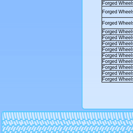
Diablo
Forged Wheels
Dial
DJ
Forged Wheel
Dotz
Driv
Forged Wheel
Dropstar
Dub
Forged Wheel
Enkei
Forged Wheels
Enzo
Forged Wheels
Eurodisk
Forged Wheel
Fondmetal
Foose
Forged Wheel
Forsage
Forged Wheel
Futek
Forged Wheel
Giovanna
Forged Wheel
Gr
Hartge
Forged Wheels
Hre
Kfz
Konig
Kormetal
Kosei
Kronprinz magma
Kyowa
La connection
Lenso
Lexani
Lorinser