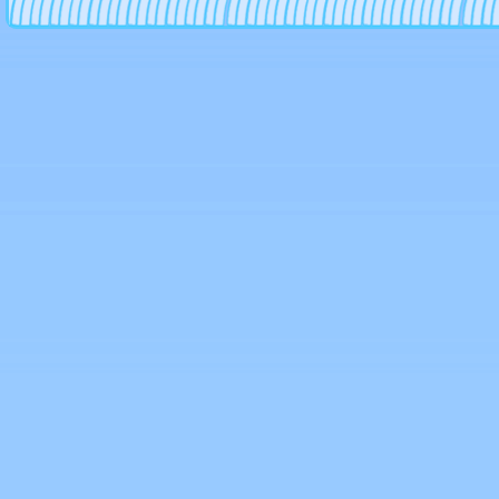
Ls wheels
MK Forged Wheels
Mak
Mandrus
Marcello
Mb motoring
Mht
MHT Forged
Mi-Tech
Mille miglia
MIM
Momo
Msw
Neeper
Niche
Nokian-vianor
NZ
Oetting
Oxigin
Oz racing
Panther
RC
Ruff
Replica
Rh wheels
Rial
Ronal
Rondell