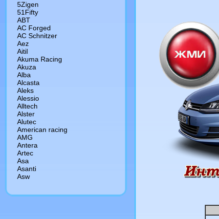
5Zigen
51Fifty
ABT
AC Forged
AC Schnitzer
Aez
Aitil
Akuma Racing
Akuza
Alba
Alcasta
Aleks
Alessio
Alltech
Alster
Alutec
American racing
AMG
Antera
Artec
Asa
Asanti
Asw
Atp
Ats
Avarus
Aws
Azev