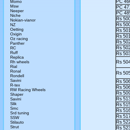
РС 46
Momo
Msw
РС 47
Neeper
РС 48
Niche
Rs 50
Nokian-vianor
Rs 50
NZ
Oetting
Rs 50
Oxigin
Rs 50
Oz racing
Rs 50
Panther
Rs 50
RC
Ruff
Rs 50
Replica
Rh wheels
Rs 50
Rial
Ronal
Rs 50
Rondell
Savini
Rs 50
R-tex
Rs 50
RW Racing Wheels
Rs 50
Shaper
Rs 51
Savini
Slik
Rs 51
Smc
Rs 51
Srd tuning
Rs 51
SSW
Rs 52
Stilauto
Strut
Rs 52