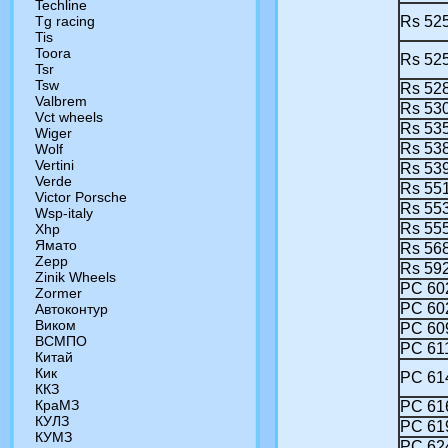
Techline
Tg racing
Rs 52
Tis
Toora
Rs 52
Tsr
Tsw
Rs 52
Valbrem
Rs 53
Vct wheels
Rs 53
Wiger
Rs 53
Wolf
Vertini
Rs 53
Verde
Rs 55
Victor Porsche
Rs 55
Wsp-italy
Rs 55
Xhp
Ямато
Rs 56
Zepp
Rs 59
Zinik Wheels
РС 60
Zormer
РС 60
Автоконтур
Виком
РС 60
ВСМПО
РС 61
Китай
Кик
РС 61
ККЗ
КраМЗ
РС 61
КУЛЗ
РС 61
КУМЗ
РС 62