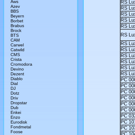
Aws
RS Lu
Azev
RS Lu
BBS
RS Lux
Beyern
RS Lu
Borbet
Brabus
RS Lu
Brock
RS Lux
BTS
CAM
RS Lu
Сarwel
RS Lu
Catwild
CMS
RS Lu
Crista
RS Lu
Cromodora
RS Lu
Devino
RS Lu
Dezent
Diablo
РС 000
Dial
РС 00
DJ
РС 00
Dotz
РС 00
Driv
Dropstar
РС 00
Dub
РС 00
Enkei
РС 03
Enzo
РС 10
Eurodisk
Fondmetal
РС 10
Foose
РС 10