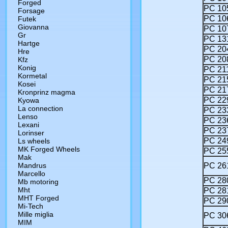
Forged
РС 105
Forsage
РС 10
Futek
Giovanna
РС 10
Gr
РС 13
Hartge
РС 20
Hre
РС 20
Kfz
Konig
РС 21
Kormetal
РС 21
Kosei
РС 21
Kronprinz magma
РС 22
Kyowa
La connection
РС 23
Lenso
РС 23
Lexani
РС 23
Lorinser
РС 24
Ls wheels
MK Forged Wheels
РС 25
Mak
Mandrus
РС 26
Marcello
РС 28
Mb motoring
Mht
РС 28
MHT Forged
РС 29
Mi-Tech
Mille miglia
РС 30
MIM