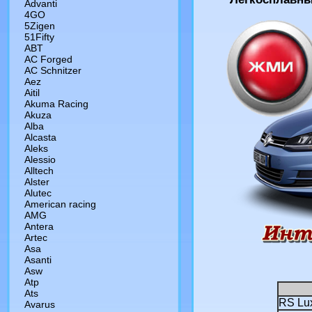
Advanti
4GO
5Zigen
51Fifty
ABT
AC Forged
AC Schnitzer
Aez
Aitil
Akuma Racing
Akuza
Alba
Alcasta
Aleks
Alessio
Alltech
Alster
Alutec
American racing
AMG
Antera
Artec
Asa
Asanti
Asw
Atp
Ats
RS Lu
Avarus