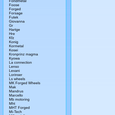
Fondmetal
Foose
Forged
Forsage
Futek
Giovanna
Gr
Hartge
Hre
Kfz
Konig
Kormetal
Kosei
Kronprinz magma
Kyowa
La connection
Lenso
Lexani
Lorinser
Ls wheels
MK Forged Wheels
Mak
Mandrus
Marcello
Mb motoring
Mht
MHT Forged
Mi-Tech