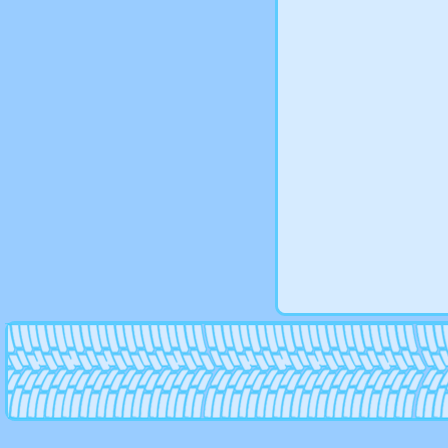
SSW
Stilauto
Strut
Techline
Tg racing
Tis
Toora
Tsr
Tsw
Valbrem
Vct wheels
Wiger
Wolf
Vertini
Verde
Victor Porsche
Wsp-italy
Xhp
Yamato
Zepp
Zinik Wheels
Zormer
Автоконтур
Виком
ВСМПО
Китай
Кик
ККЗ