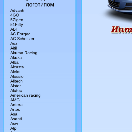
логотипом
Advanti
4GO
5Zigen
51Fifty
ABT
AC Forged
AC Schnitzer
Aez
Aitil
Akuma Racing
Akuza
Alba
Alcasta
Aleks
Alessio
Alltech
Alster
Alutec
American racing
AMG
Antera
Artec
Asa
Asanti
Asw
Atp