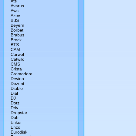
Ats
Avarus
Aws
Azev
BBS
Beyern
Borbet
Brabus
Brock
BTS
CAM
Сarwel
Catwild
CMS
Crista
Cromodora
Devino
Dezent
Diablo
Dial
DJ
Dotz
Driv
Dropstar
Dub
Enkei
Enzo
Eurodisk