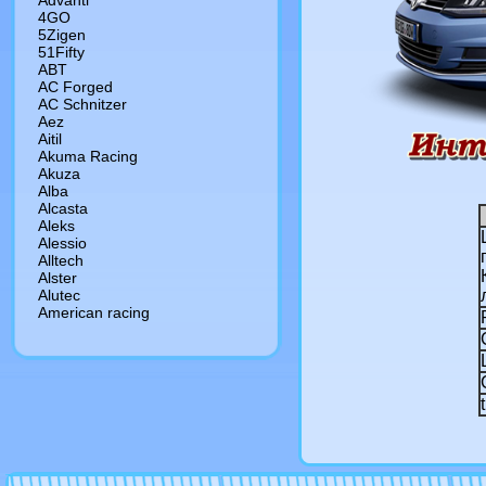
Advanti
4GO
5Zigen
51Fifty
ABT
AC Forged
AC Schnitzer
Aez
Aitil
Akuma Racing
Akuza
Alba
Alcasta
Aleks
Alessio
Alltech
Alster
Alutec
American racing
AMG
Antera
Artec
Asa
Asanti
Asw
Atp
Ats
Avarus