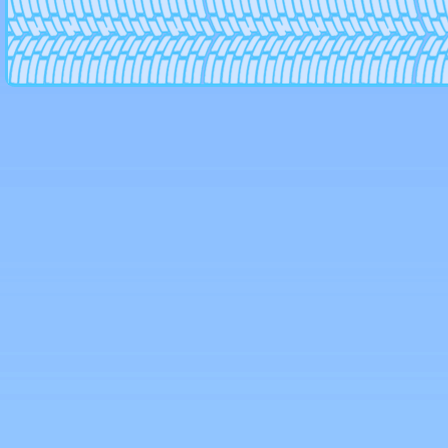
Aws
Azev
BBS
Beyern
Borbet
Brabus
Brock
BTS
CAM
Сarwel
Catwild
CMS
Crista
Cromodora
Devino
Dezent
Diablo
Dial
DJ
Dotz
Driv
Dropstar
Dub
Enkei
Enzo
Eurodisk
Fondmetal
Foose