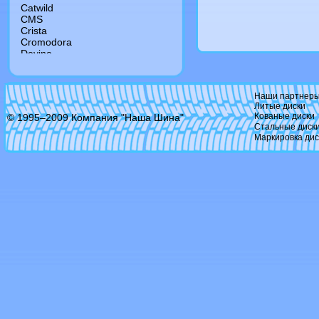
Catwild
CMS
Crista
Cromodora
Devino
Dezent
Diablo
Dial
Наши партнер
DJ
Литые диски
Dotz
Кованые диски
© 1995–2009 Компания "Наша Шина"
Driv
Стальные диск
Dropstar
Маркировка дис
Dub
Enkei
Enzo
Eurodisk
Fondmetal
Foose
Forged
Forsage
Futek
Giovanna
Gr
Hartge
Hre
Kfz
Konig
Kormetal