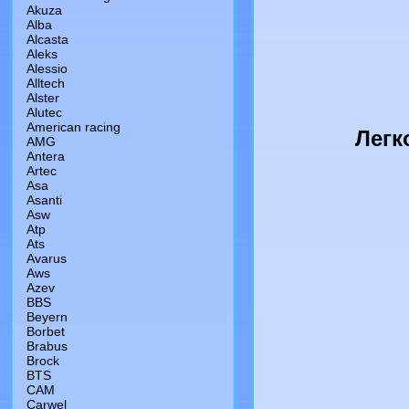
Akuza
Alba
Alcasta
Aleks
Alessio
Alltech
Alster
Alutec
American racing
Легк
AMG
Antera
Artec
Asa
Asanti
Asw
Atp
Ats
Avarus
Aws
Azev
BBS
Beyern
Borbet
Brabus
Brock
BTS
CAM
Сarwel