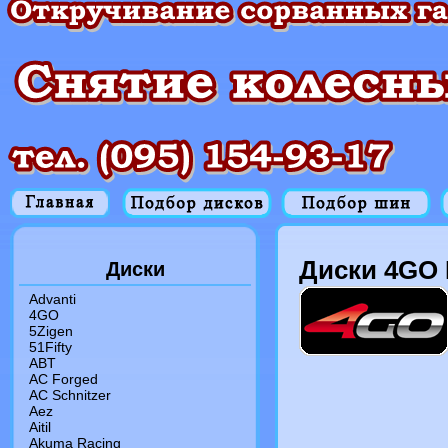
Диски 4GO 
Диски
Advanti
4GO
5Zigen
51Fifty
ABT
AC Forged
AC Schnitzer
Aez
Aitil
Akuma Racing