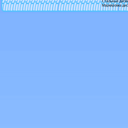
Стальные диск
Kosei
Маркировка дис
Kronprinz magma
Kyowa
La connection
Lenso
Lexani
Lorinser
Ls wheels
MK Forged Wheels
Mak
Mandrus
Marcello
Mb motoring
Mht
MHT Forged
Mi-Tech
Mille miglia
MIM
Momo
Msw
Neeper
Niche
Nokian-vianor
NZ
Oetting
Oxigin
Oz racing
Panther