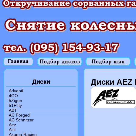
Диски AEZ 
Диски
Advanti
4GO
5Zigen
51Fifty
ABT
AC Forged
AC Schnitzer
Aez
Aitil
Akuma Racing