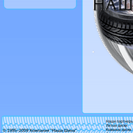
Catwild
CMS
Crista
Cromodora
Devino
Dezent
Diablo
Dial
DJ
Dotz
Driv
Dropstar
Dub
Enkei
Enzo
Eurodisk
Fondmetal
Foose
Forged
Forsage
Futek
Giovanna
Gr
Hartge
Hre
Наши партнер
Kfz
Литые диски
Konig
Кованые диски
© 1995–2009 Компания "Наша Шина"
Kormetal