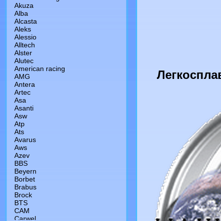
Akuza
Alba
Alcasta
Aleks
Alessio
Alltech
Alster
Alutec
American racing
Легкоспла
AMG
Antera
Artec
Asa
Asanti
Asw
Atp
Ats
Avarus
Aws
Azev
BBS
Beyern
Borbet
Brabus
Brock
BTS
CAM
Сarwel