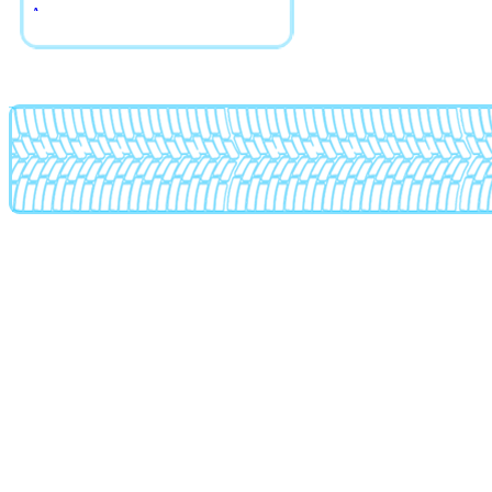
Avarus
Aws
Azev
BBS
Beyern
Borbet
Brabus
Brock
BTS
CAM
Сarwel
Catwild
CMS