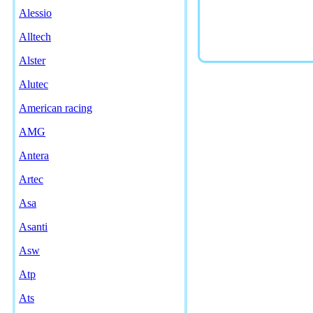
Alessio
Alltech
Alster
Alutec
American racing
AMG
Antera
Artec
Asa
Asanti
Asw
Atp
Ats