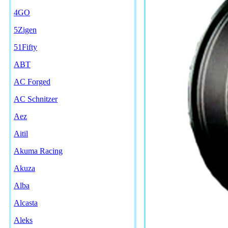
4GO
5Zigen
51Fifty
ABT
AC Forged
AC Schnitzer
Aez
Aitil
Akuma Racing
Akuza
Alba
Alcasta
Aleks