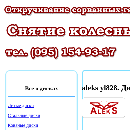
aleks yl828. Д
Все о дисках
Литые диски
Стальные диски
Кованые диски