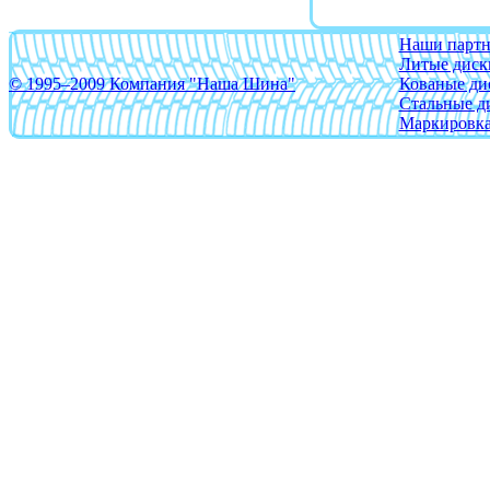
Azev
BBS
Наши парт
Литые диск
Beyern
© 1995–2009 Компания "Наша Шина"
Кованые ди
Стальные д
Borbet
Маркировка
Brabus
Brock
BTS
CAM
Сarwel
Catwild
CMS
Crista
Cromodora
Devino