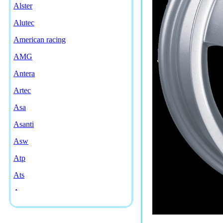
Alster
Alutec
American racing
AMG
Antera
Artec
Asa
Asanti
Asw
Atp
Ats
Avarus
Aws