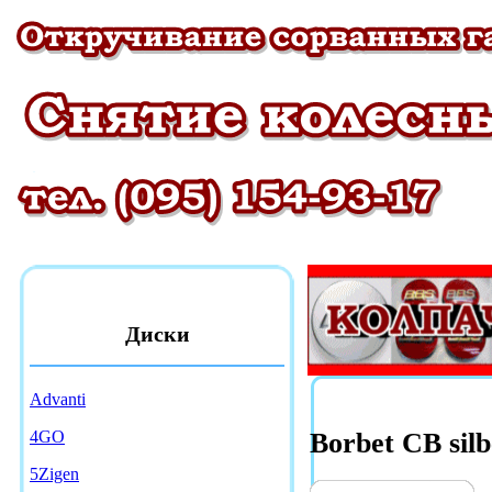
Диски
Advanti
4GO
Borbet CB silb
5Zigen