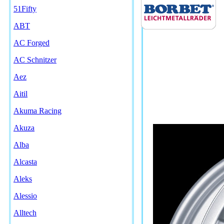
51Fifty
ABT
AC Forged
AC Schnitzer
Aez
Aitil
Akuma Racing
Akuza
Alba
Alcasta
Aleks
Alessio
Alltech