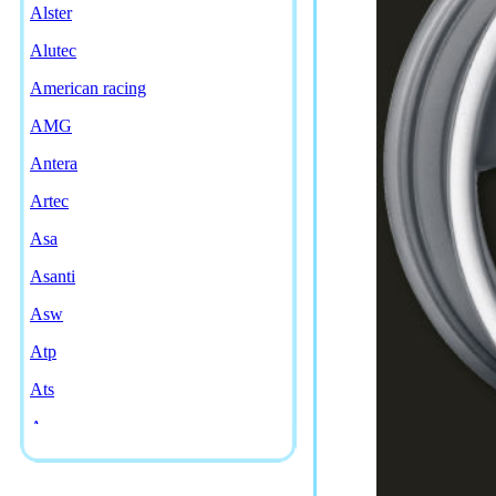
Alster
Alutec
American racing
AMG
Antera
Artec
Asa
Asanti
Asw
Atp
Ats
Avarus
Aws