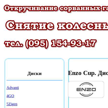
Enzo Cup. Ди
Диски
Advanti
4GO
5Zigen