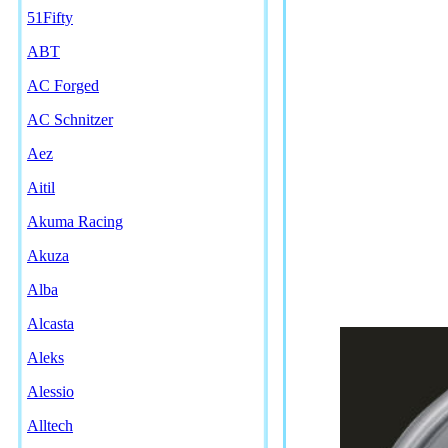
51Fifty
ABT
AC Forged
AC Schnitzer
Aez
Aitil
Akuma Racing
Akuza
Alba
Alcasta
Aleks
Alessio
Alltech