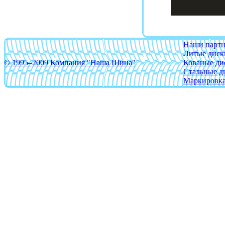
Azev
BBS
Beyern
Наши парт
Литые диск
Borbet
© 1995–2009 Компания "Наша Шина"
Кованые ди
Brabus
Стальные д
Маркировка
Brock
BTS
CAM
Сarwel
Catwild
CMS
Crista
Cromodora
Devino