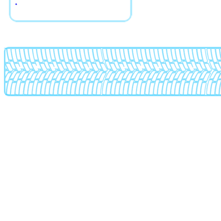
Avarus
Aws
Azev
BBS
Beyern
Borbet
Brabus
Brock
BTS
CAM
Сarwel
Catwild
CMS