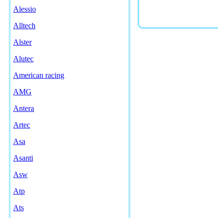
Alessio
Alltech
Alster
Alutec
American racing
AMG
Antera
Artec
Asa
Asanti
Asw
Atp
Ats