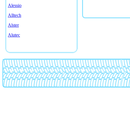
Alessio
Alltech
Alster
Alutec
American racing
AMG
Antera
Artec
Asa
Asanti
Asw
Atp
Ats