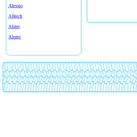
Alessio
Alltech
Alster
Alutec
American racing
AMG
Antera
Artec
Asa
Asanti
Asw
Atp
Ats