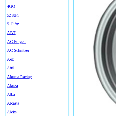
4GO
5Zigen
51Fifty
ABT
AC Forged
AC Schnitzer
Aez
Aitil
Akuma Racing
Akuza
Alba
Alcasta
Aleks