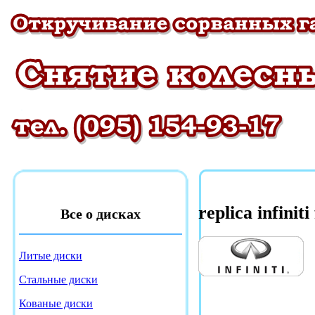
replica infinit
Все о дисках
Литые диски
Стальные диски
Кованые диски