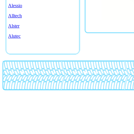
Alessio
Alltech
Alster
Alutec
American racing
AMG
Antera
Artec
Asa
Asanti
Asw
Atp
Ats