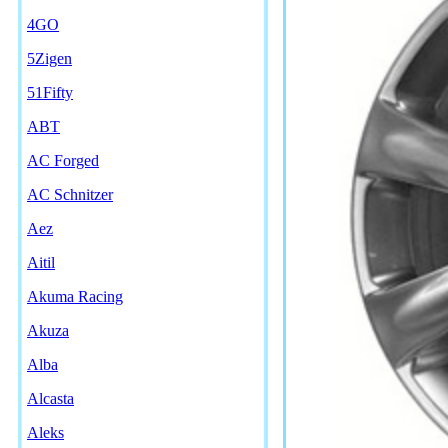
4GO
5Zigen
51Fifty
ABT
AC Forged
AC Schnitzer
Aez
Aitil
Akuma Racing
Akuza
Alba
Alcasta
Aleks