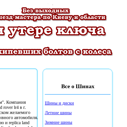
Все о Шинах
м". Компания
Шины и диски
rover lr4 в г.
оиском желаемого
Летние шины
ивного автомобиля.
Зимние шины
ю и replica land