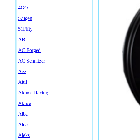
4GO
5Zigen
51Fifty
ABT
AC Forged
AC Schnitzer
Aez
Aitil
Akuma Racing
Akuza
Alba
Alcasta
Aleks