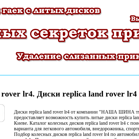
 rover lr4. Диски replica land rover lr4
Диски replica land rover lr4 от компании "НАША ШИНА т
предоставляет возможность купить литые диски replica land 
Киеве. Каталог колесных дисков replica land rover lr4 c п
варианта для легкового автомобиля, внедорожника, спорт
Подбор колесных дисков replica land rover lr4 по автомобил