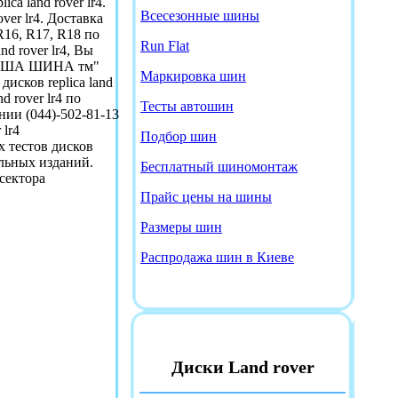
ca land rover lr4.
Всесезонные шины
ver lr4. Доставка
R16, R17, R18 по
Run Flat
d rover lr4, Вы
 НАША ШИНА тм"
Маркировка шин
исков replica land
d rover lr4 по
Тесты автошин
ии (044)-502-81-13
 lr4
Подбор шин
 тестов дисков
ильных изданий.
Бесплатный шиномонтаж
 сектора
Прайс цены на шины
Размеры шин
Распродажа шин в Киеве
Диски Land rover