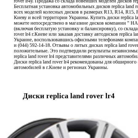
rover lr4у. Продажа со склада новейших моделей дисков repli
Бесплатная установка автомобильных дисков replica land ro
всех моделей колесных дисков в размерах R13, R14, R15, 
Киеву и всей территории Украины. Купить диски replica lan
можете непосредствено в магазине дисков компании "
(включая бесплатую установку и балансировку), со склада д
rover lr4 г.Киеве или заказав доставку автодисков replica lan
Украине, воспользовавшись офисными телефонами компан
и (044) 592-14-18. Отзывы о литых дисках replica land rover
положительные. Это подтвердили результаты независимых
replica land rover lr4 представителями различных автомоб
Диски replica land rover lr4 рекомендованы для обширного
автомобилей в г.Киеве и регионах Украины.
Диски replica land rover lr4