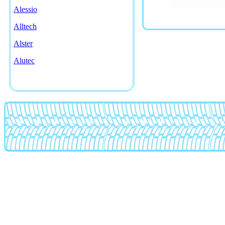
Alessio
Alltech
Alster
Alutec
American racing
AMG
Antera
Artec
Asa
Asanti
Asw
Atp
Ats