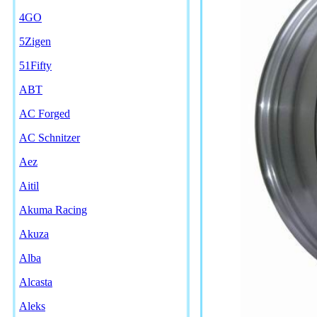
4GO
5Zigen
51Fifty
ABT
AC Forged
AC Schnitzer
Aez
Aitil
Akuma Racing
Akuza
Alba
Alcasta
Aleks