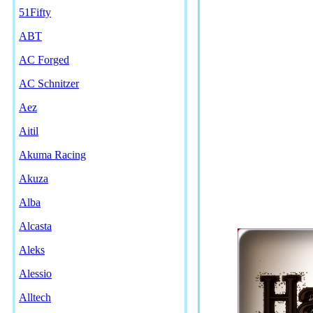
51Fifty
ABT
AC Forged
AC Schnitzer
Aez
Aitil
Akuma Racing
Akuza
Alba
Alcasta
Aleks
Alessio
Alltech