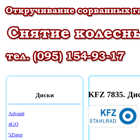
KFZ 7835. Ди
Диски
Advanti
4GO
5Zigen