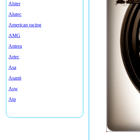
Alster
Alutec
American racing
AMG
Antera
Artec
Asa
Asanti
Asw
Atp
Ats
Avarus
Aws