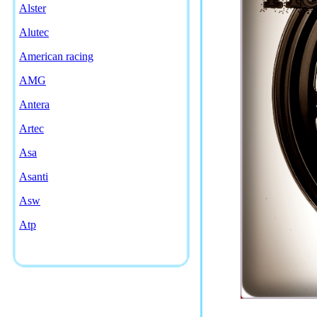
Alster
Alutec
American racing
AMG
Antera
Artec
Asa
Asanti
Asw
Atp
Ats
Avarus
Aws