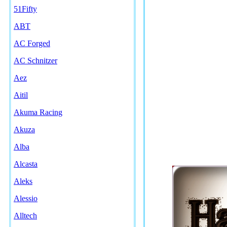
51Fifty
ABT
AC Forged
AC Schnitzer
Aez
Aitil
Akuma Racing
Akuza
Alba
Alcasta
Aleks
Alessio
Alltech