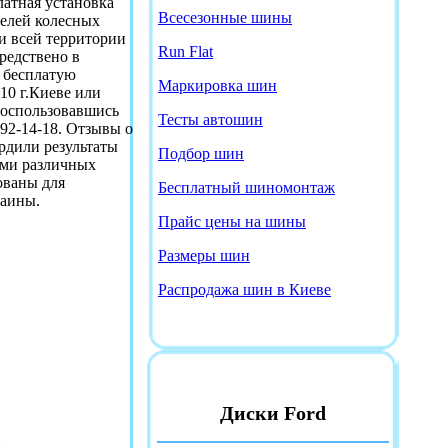
платная установка
Всесезонные шины
делей колесных
 и всей территории
Run Flat
средствено в
 бесплатую
Маркировка шин
d10 г.Киеве или
 воспользовавшись
Тесты автошин
92-14-18. Отзывы о
ердили результаты
Подбор шин
лями различных
ованы для
Бесплатный шиномонтаж
раины.
Прайс цены на шины
Размеры шин
Распродажа шин в Киеве
Диски Ford