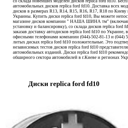
со склада новейших моделей дисков replica ford fd10. Бес
автомобильных дисков replica ford fd10. Доставка всех мо
дисков в размерах R13, R14, R15, R16, R17, R18 по Киеву
Украины. Купить диски replica ford fd10, Вы можете непо
магазине дисков компании " НАША ШИНА тм" (включая
установку и балансировку), со склада дисков replica ford f
заказав доставку автодисков replica ford fd10 по Украине,
офисными телефонами компании (044)-502-81-13 и (044) 5
литых дисках replica ford fd10 положительные. Это подтв
независимых тестов дисков replica ford fd10 представите
автомобильных изданий. Диски replica ford fd10 рекоменд
обширного сектора автомобилей в г.Киеве и регионах Ук
Диски replica ford fd10