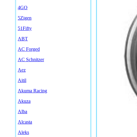
4GO
5Zigen
51Fifty
ABT
AC Forged
AC Schnitzer
Aez
Aitil
Akuma Racing
Akuza
Alba
Alcasta
Aleks