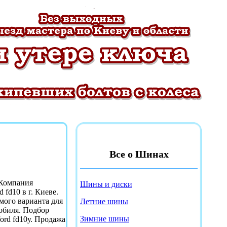
Все о Шинах
 Компания
Шины и диски
 fd10 в г. Киеве.
емого варианта для
Летние шины
обиля. Подбор
Зимние шины
ford fd10у. Продажа