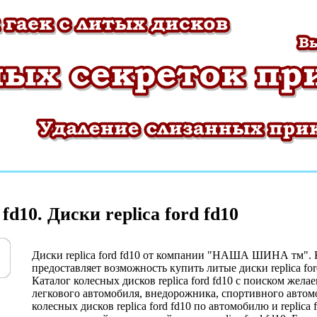
 fd10. Диски replica ford fd10
Диски replica ford fd10 от компании "НАША ШИНА тм".
предоставляет возможность купить литые диски replica ford
Каталог колесных дисков replica ford fd10 c поиском жела
легкового автомобиля, внедорожника, спортивного автом
колесных дисков replica ford fd10 по автомобилю и replica 