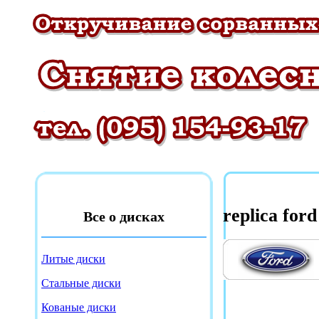
replica ford
Все о дисках
Литые диски
Стальные диски
Кованые диски