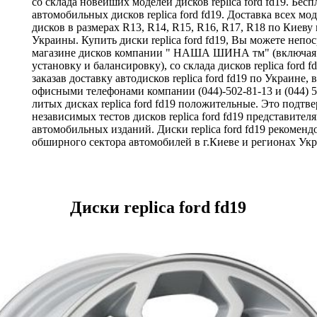
со склада новейших моделей дисков replica ford fd19. Бес
автомобильных дисков replica ford fd19. Доставка всех мо
дисков в размерах R13, R14, R15, R16, R17, R18 по Киеву
Украины. Купить диски replica ford fd19, Вы можете непо
магазине дисков компании " НАША ШИНА тм" (включая
установку и балансировку), со склада дисков replica ford f
заказав доставку автодисков replica ford fd19 по Украине,
офисными телефонами компании (044)-502-81-13 и (044) 5
литых дисках replica ford fd19 положительные. Это подтв
независимых тестов дисков replica ford fd19 представите
автомобильных изданий. Диски replica ford fd19 рекоменд
обширного сектора автомобилей в г.Киеве и регионах Ук
Диски replica ford fd19