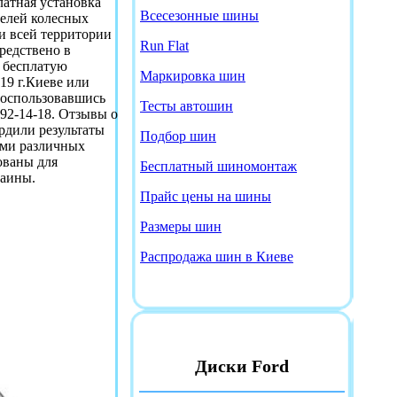
платная установка
Всесезонные шины
делей колесных
 и всей территории
Run Flat
средствено в
 бесплатую
Маркировка шин
d19 г.Киеве или
 воспользовавшись
Тесты автошин
92-14-18. Отзывы о
ердили результаты
Подбор шин
лями различных
ованы для
Бесплатный шиномонтаж
раины.
Прайс цены на шины
Размеры шин
Распродажа шин в Киеве
Диски Ford