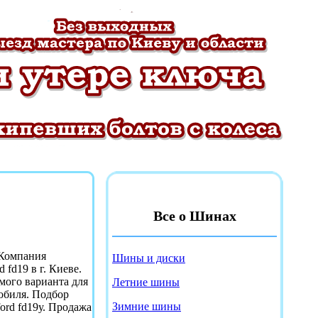
Все о Шинах
 Компания
Шины и диски
 fd19 в г. Киеве.
емого варианта для
Летние шины
обиля. Подбор
Зимние шины
ford fd19у. Продажа