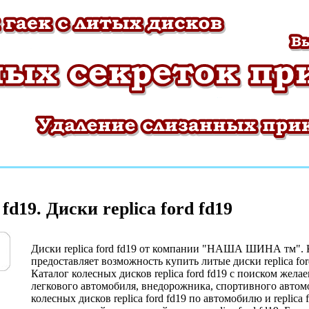
 fd19. Диски replica ford fd19
Диски replica ford fd19 от компании "НАША ШИНА тм".
предоставляет возможность купить литые диски replica ford
Каталог колесных дисков replica ford fd19 c поиском жела
легкового автомобиля, внедорожника, спортивного автом
колесных дисков replica ford fd19 по автомобилю и replica 