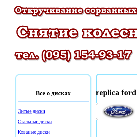
replica ford
Все о дисках
Литые диски
Стальные диски
Кованые диски