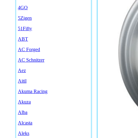
4GO
5Zigen
51Fifty
ABT
AC Forged
AC Schnitzer
Aez
Aitil
Akuma Racing
Akuza
Alba
Alcasta
Aleks