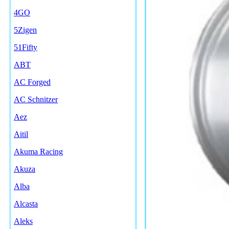
4GO
5Zigen
51Fifty
ABT
AC Forged
AC Schnitzer
Aez
Aitil
Akuma Racing
Akuza
Alba
Alcasta
Aleks