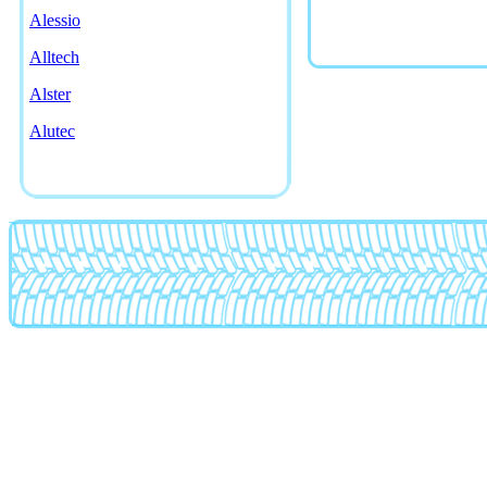
Alessio
Alltech
Alster
Alutec
American racing
AMG
Antera
Artec
Asa
Asanti
Asw
Atp
Ats