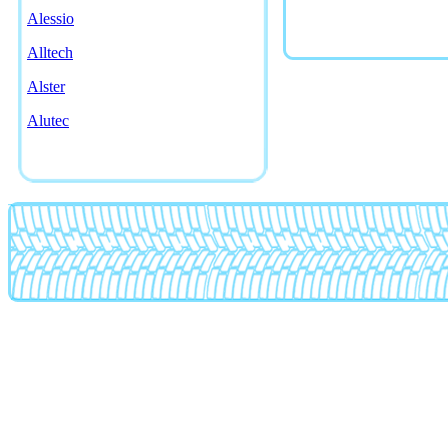
Alessio
Alltech
Alster
Alutec
American racing
AMG
Antera
Artec
Asa
Asanti
Asw
Atp
Ats