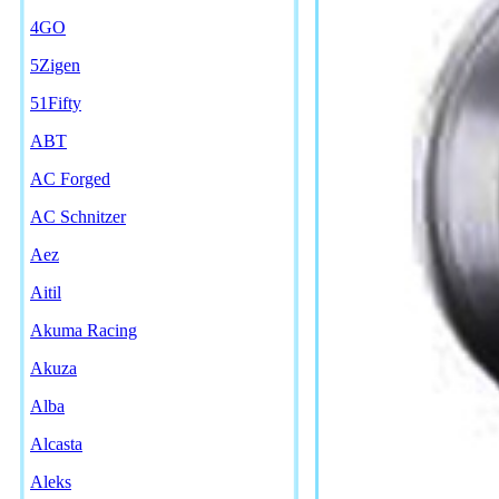
4GO
5Zigen
51Fifty
ABT
AC Forged
AC Schnitzer
Aez
Aitil
Akuma Racing
Akuza
Alba
Alcasta
Aleks